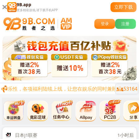
9B.app
立即下载
更多精彩游戏,请下载手机APP
登录
注册
53164
娱乐性，各项福利陆续上线，让您在娱乐的同时兼顾0基础0投资
关闭
时后
日本J1联赛
1小时后